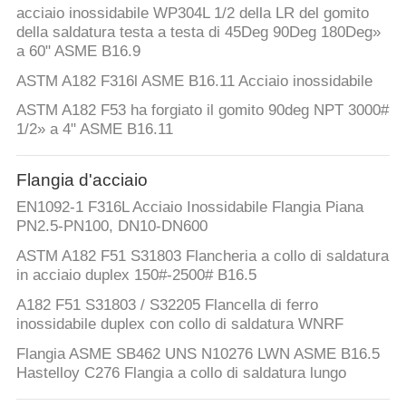
acciaio inossidabile WP304L 1/2 della LR del gomito
della saldatura testa a testa di 45Deg 90Deg 180Deg»
a 60" ASME B16.9
ASTM A182 F316l ASME B16.11 Acciaio inossidabile
ASTM A182 F53 ha forgiato il gomito 90deg NPT 3000#
1/2» a 4" ASME B16.11
Flangia d'acciaio
EN1092-1 F316L Acciaio Inossidabile Flangia Piana
PN2.5-PN100, DN10-DN600
ASTM A182 F51 S31803 Flancheria a collo di saldatura
in acciaio duplex 150#-2500# B16.5
A182 F51 S31803 / S32205 Flancella di ferro
inossidabile duplex con collo di saldatura WNRF
Flangia ASME SB462 UNS N10276 LWN ASME B16.5
Hastelloy C276 Flangia a collo di saldatura lungo