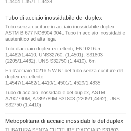
DEL
1.4404 1.4571 1.4438
SITO
Tubo di acciaio inossidabile del duplex
Tubo senza cuciture in acciaio inossidabile duplex
PRIVACY
ASTM B 677 NO8904 904L Tubo in acciaio inossidabile
POLICY
austenitico ad alta lega
Tubi d'acciaio duplex eccellenti, EN10216-5
1,4462/1,4410, UNS32760, (1,4501), S31803
(2205/1,4462), UNS S32750 (1,4410), 6m
En d'acciaio 10216-5 W.Nr del tubo senza cuciture del
duplex eccellente.
1,4547/1,4462/1,4410/1,4501/1,4529/1,4835
Tubo di acciaio inossidabile del duplex, ASTM
A790/790M, A789/789M S31803 (2205/1,4462), UNS
S32750 (1,4410)
Metropolitana di acciaio inossidabile del duplex
TUBATURA SENZA CUCITURE D'ACCIAIO S31803,