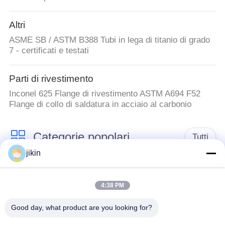
Altri
ASME SB / ASTM B388 Tubi in lega di titanio di grado
7 - certificati e testati
Parti di rivestimento
Inconel 625 Flange di rivestimento ASTM A694 F52
Flange di collo di saldatura in acciaio al carbonio
Categorie popolari
Tutti
jikin
Tubo senza cuciture
Tubo senza saldatura
in acciaio
4:38 PM
di acciaio inossidabile
inossidabile
Good day, what product are you looking for?
Tubo di acciaio
Metropolitana di