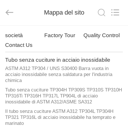
2013
-
2026
Yuhong
Mappa del sito
Group
Co.,Ltd.
All
Rights
CASA
Reserved.
società
Factory Tour
Quality Control
Contact Us
PRODOTTI
Tubo senza cuciture in acciaio inossidabile
CIRCA
ASTM A312 TP304 / UNS S30400 Barra vuota in
NOI
acciaio inossidabile senza saldatura per l'industria
chimica
Tubo senza cuciture TP304H TP309S TP310S TP310H
GIRO
TP316Ti TP316H TP317L TP904L di acciaio
DELLA
inossidabile di ASTM A312/ASME SA312
FABBRICA
Il tubo senza cuciture ASTM A312 TP304L TP304H
TP321 TP316L di acciaio inossidabile ha temprato e
marinato