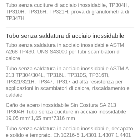
CONTROLLO
Tubo senza cuciture di acciaio inossidabile, TP304H,
DI
TP310H, TP316H, TP321H, prova di granulometria di
TP347H
QUALITÀ
Tubo senza saldatura di acciaio inossidabile
CONTATTICI
Tubo senza saldatura in acciaio inossidabile ASTM
A268 TP430, UNS S43000 per tubi scambiatori di
calore
RICHIEDA
Tubo senza saldatura in acciaio inossidabile ASTM A
UNA
213 TP304/304L, TP316L, TP310S, TP316Ti,
CITAZIONE
TP321/321H, TP347, TP317 ad alta resistenza per
applicazioni in scambiatori di calore, riscaldamento e
caldaie
COMPANY
Caño de acero inossidabile Sin Costura SA 213
NEWS
TP304H Tubo senza cuciture in acciaio inossidabile
19,05 mm*1,65 mm*7316 mm
Tubo senza saldatura in acciaio inossidabile, decapato
MAPPA
e solido e temprato. EN10216-5 1.4301 1.4307 1.4401