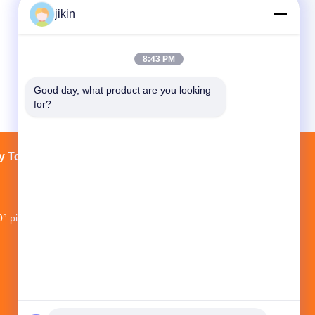
jikin
8:43 PM
Good day, what product are you looking 
for?
y Tour
Contatti
Mappa del sito
0° piano, NO.1 NEW WORLD BUILDING,
NO.1018 MINAN ROAD, distretto di
Yinzhou, città di Ningbo, provincia di
Zhejiang, Cina
jikin@steelseamlesspipe.com；
jikin888@foxmail.com