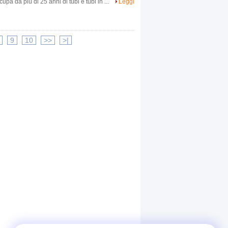
da più di 25 anni di tubi e tubi in ...
Leggi
9
10
>>
>|