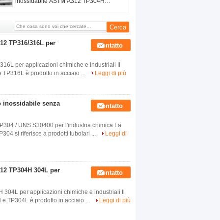
inossidabile ASTM A312 TP304H
304L per applicazioni chimiche e
industriali
312 TP316/316L per
Contatto
6L per applicazioni chimiche e industriali Il
TP316L è prodotto in acciaio ...
Leggi di più
 inossidabile senza
Contatto
P304 / UNS S30400 per l'industria chimica La
4 si riferisce a prodotti tubolari ...
Leggi di
312 TP304H 304L per
Contatto
04L per applicazioni chimiche e industriali Il
e TP304L è prodotto in acciaio ...
Leggi di più