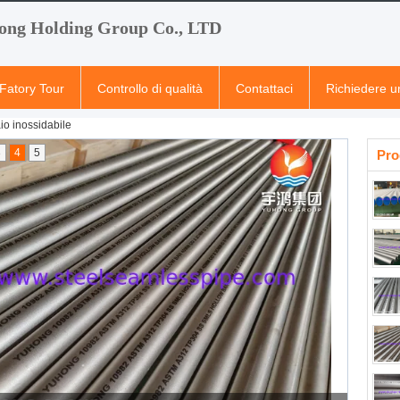
ong Holding Group Co., LTD
Fatory Tour
Controllo di qualità
Contattaci
Richiedere u
io inossidabile
3
4
5
Pro