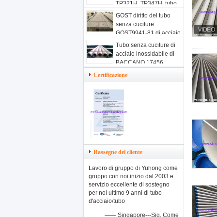
TP321H, TP347H, tubo
senza cuciture di acciaio
GOST diritto del tubo
inossidabile
senza cuciture
GOST9941-81 di acciaio
inossidabile 9940-81
Tubo senza cuciture di
12Х18Н10Т
acciaio inossidabile di
TP321/321H
BACCANO 17456
Certificazione
Rassegne del cliente
Lavoro di gruppo di Yuhong come
gruppo con noi inizio dal 2003 e
servizio eccellente di sostegno
per noi ultimo 9 anni di tubo
d'acciaio/tubo
—— Singapore---Sig. Come