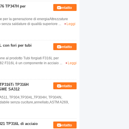
376 TP347H per
Contatto
 per la generazione di energiaAttrezzature
senza saldature di qualità superiore ...
Leggi
 con fori per tubi
Contatto
ne al prodotto Tubi forgiati F316L per
82 F316L è un componente in acciaio ...
Leggi
 TP316Ti TP316H
Contatto
ASME SA312
12,A511, TP304,TP304L,TP304H, TP304N,
abile senza cuciture,annellato,ASTM A269,
21 TP316L di acciaio
Contatto