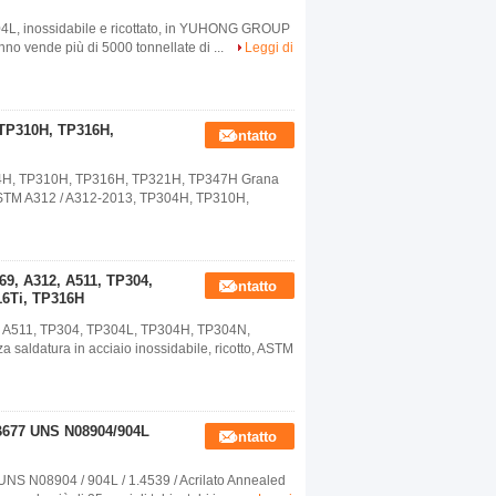
04L, inossidabile e ricottato, in YUHONG GROUP
anno vende più di 5000 tonnellate di ...
Leggi di
 TP310H, TP316H,
Contatto
P304H, TP310H, TP316H, TP321H, TP347H Grana
, ASTM A312 / A312-2013, TP304H, TP310H,
69, A312, A511, TP304,
Contatto
16Ti, TP316H
2, A511, TP304, TP304L, TP304H, TP304N,
saldatura in acciaio inossidabile, ricotto, ASTM
 B677 UNS N08904/904L
Contatto
UNS N08904 / 904L / 1.4539 / Acrilato Annealed