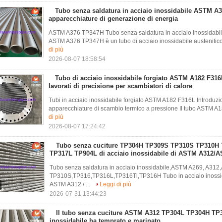
Tubo senza saldatura in acciaio inossidabile ASTM A
apparecchiature di generazione di energia
ASTM A376 TP347H Tubo senza saldatura in acciaio inossidabile
ASTM A376 TP347H è un tubo di acciaio inossidabile austenitico 
di più
2026-08-07 18:58:54
Tubo di acciaio inossidabile forgiato ASTM A182 F316L
lavorati di precisione per scambiatori di calore
Tubi in acciaio inossidabile forgiato ASTM A182 F316L Introduzio
apparecchiature di scambio termico a pressione Il tubo ASTM A1
di più
2026-08-07 17:24:42
Tubo senza cuciture TP304H TP309S TP310S TP310H
TP317L TP904L di acciaio inossidabile di ASTM A312/
Tubo senza saldatura in acciaio inossidabile,ASTM A269, A3
TP310S,TP316,TP316L,TP316Ti,TP316H Tubo in acciaio inossid
ASTM A312 / ...
Leggi di più
2026-07-31 13:44:23
Il tubo senza cuciture ASTM A312 TP304L TP304H TP3
inossidabile ha temprato e marinato