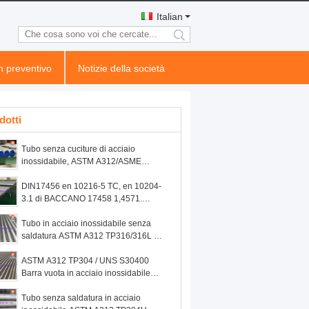
Italian
search
n preventivo
Notizie della società
dotti
Tubo senza cuciture di acciaio
inossidabile, ASTM A312/ASME
SA312 TP321H 100% ET/UT /HT
DIN17456 en 10216-5 TC, en 10204-
3.1 di BACCANO 17458 1,4571.
1,4404, 1,4301, 1,4306, 1,4307, tubo
senza cuciture di acciaio inossidabile
Tubo in acciaio inossidabile senza
saldatura ASTM A312 TP316/316L per
applicazioni chimiche e industriali
ASTM A312 TP304 / UNS S30400
Barra vuota in acciaio inossidabile
senza saldatura per l'industria chimica
Tubo senza saldatura in acciaio