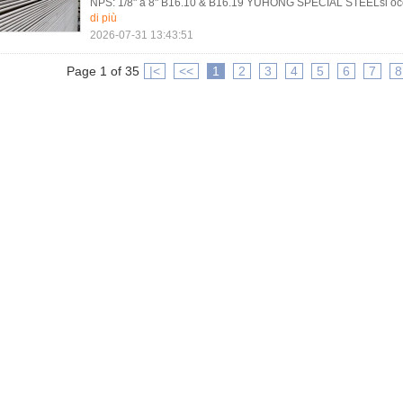
NPS: 1/8" a 8" B16.10 & B16.19 YUHONG SPECIAL STEELsi occupa 
di più
2026-07-31 13:43:51
Page 1 of 35
|<
<<
1
2
3
4
5
6
7
8