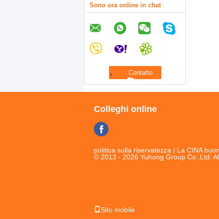
Sono ora online in chat
Colleghi online
politica sulla riservatezza
| La CINA buon 
© 2013 - 2026 Yuhong Group Co.,Ltd. Al
Sito mobile