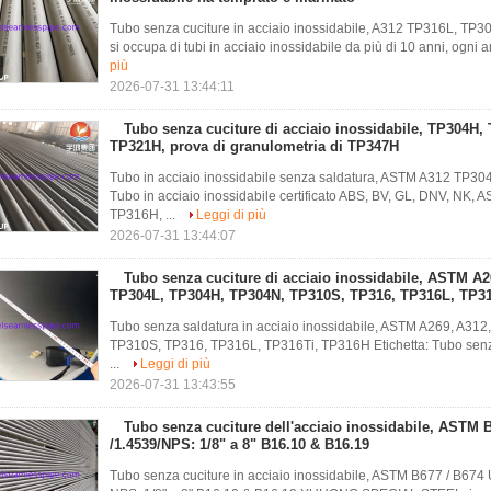
Tubo senza cuciture in acciaio inossidabile, A312 TP316L, TP3
si occupa di tubi in acciaio inossidabile da più di 10 anni, ogni 
più
2026-07-31 13:44:11
Tubo senza cuciture di acciaio inossidabile, TP304H,
TP321H, prova di granulometria di TP347H
Tubo in acciaio inossidabile senza saldatura, ASTM A312 T
Tubo in acciaio inossidabile certificato ABS, BV, GL, DNV, NK
TP316H, ...
Leggi di più
2026-07-31 13:44:07
Tubo senza cuciture di acciaio inossidabile, ASTM A2
TP304L, TP304H, TP304N, TP310S, TP316, TP316L, TP3
Tubo senza saldatura in acciaio inossidabile, ASTM A269, A31
TP310S, TP316, TP316L, TP316Ti, TP316H Etichetta: Tubo senza 
...
Leggi di più
2026-07-31 13:43:55
Tubo senza cuciture dell'acciaio inossidabile, ASTM
/1.4539/NPS: 1/8" a 8" B16.10 & B16.19
Tubo senza cuciture in acciaio inossidabile, ASTM B677 / B674 