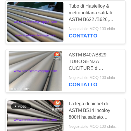
Tubo di Hastelloy &
metropolitana saldati
35
ASTM B622 /B626,
scambiatori di
LEGA B, B-2, UNS
Negoziabile MOQ:100 chilogrammi
N10276, N06022,
CONTATTO
calore
N06455, N10675,
N06035, N06030,
N06200
ASTM B407/B829,
TUBO SENZA
CUCITURE di
INCOLOY &
482
Negoziabile MOQ:100 chilogrammi
METROPOLITANA,
CONTATTO
tubo dello
Incoloy 800,800H,
800HT, 825
scambiatore di
La lega di nichel di
ASTM B514 Incoloy
calore
800H ha saldato
l'incrinamento di
Negoziabile MOQ:100 chilogrammi
superficie di marinatura