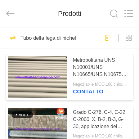
2013
-
2026
Yuhong
Prodotti
Group
Co.,Ltd.
All
Rights
CASA
Reserved.
349
Tubo della lega di nichel
Tubo senza cuciture
PRODOTTI
in acciaio
Metropolitana UNS
N10001/UNS
inossidabile
CIRCA
N10665/UNS N10675 di
NOI
Hastelloy C della lega di
Negoziabile MOQ:100 chilogrammi
Nikcel per industria
CONTATTO
chimica
348
GIRO
Tubo senza
DELLA
Grado C-276, C-4, C-22,
C-2000, X, B-2, B-3, G-
FABBRICA
saldatura di acciaio
30, applicazione del
tubo di Hastelloy della
inossidabile
Negoziabile MOQ:100 chilogrammi