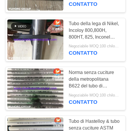
CONTROLLO
lega di Nikcel di
CONTATTO
industria chimica G-35
DI
QUALITÀ
Tubo della lega di Nikel,
140
Incoloy 800,800H,
Tubo di acciaio
800HT, 825, Inconel
CONTATTICI
600.601.625.690, 718.
inossidabile del
Negoziabile MOQ:100 chilogrammi
Monel 400, tubo senza
CONTATTO
RICHIEDA
cuciture
duplex
UNA
Norma senza cuciture
CITAZIONE
della metropolitana
B622 del tubo di
39
Hastelloy C276 per
COMPANY
Negoziabile MOQ:100 chilogrammi
Metropolitana di
industria chimica
CONTATTO
NEWS
acciaio inossidabile
Tubo di Hastelloy & tubo
del duplex
MAPPA
senza cuciture ASTM