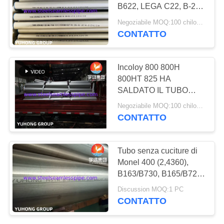
DEL
B622, LEGA C22, B-2,
SITO
UNS N10276, N06022,
Negoziabile MOQ:100 chilogrammi
N06455, N10675,
CONTATTO
171
N06035, N06030,
PRIVACY
N06200
Tubo ad ago
POLICY
Incoloy 800 800H
800HT 825 HA
SALDATO IL TUBO
ASTM B514/B775;
Negoziabile MOQ:100 chilogrammi
ASTM SALDATO
CONTATTO
B515/B751
746
Tubo senza cuciture di
Monel 400 (2,4360),
Tubo di pinna
B163/B730, B165/B725,
ricottura luminosa, 100%
Discussion MOQ:1 PC
UT & ET & GH
CONTATTO