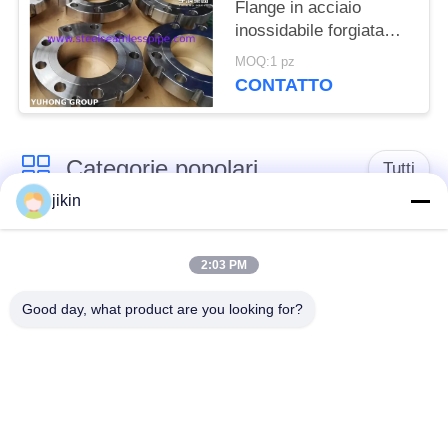
Flange in acciaio
inossidabile forgiata
Flange a forma
MOQ:1 pz
speciale Flange
CONTATTO
personalizzata
Categorie popolari
Tutti
jikin
Tubo senza cuciture
Tubo senza saldatura
in acciaio
2:03 PM
di acciaio inossidabile
inossidabile
Good day, what product are you looking for?
Tubo di acciaio
Metropolitana di
inossidabile del
acciaio inossidabile
duplex
del duplex
Tubo ad ago
Tubo di pinna