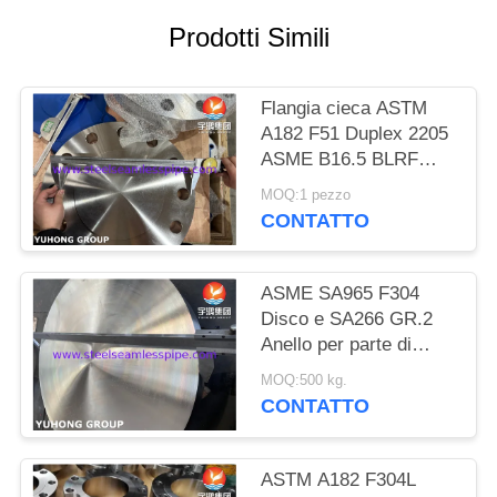
DEL
Prodotti Simili
SITO
Flangia cieca ASTM
PRIVACY
A182 F51 Duplex 2205
POLICY
ASME B16.5 BLRF
Flangia in acciaio
MOQ:1 pezzo
duplex
CONTATTO
ASME SA965 F304
Disco e SA266 GR.2
Anello per parte di
scambiatore di calore
MOQ:500 kg.
CONTATTO
ASTM A182 F304L