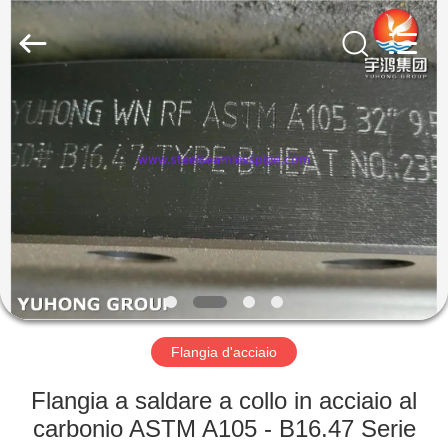
2013
-
2026
Yuhong
Group
Co.,Ltd.
All
Rights
CASA
Reserved.
PRODOTTI
CIRCA
NOI
GIRO
DELLA
Flangia d'acciaio
FABBRICA
Flangia a saldare a collo in acciaio al
carbonio ASTM A105 - B16.47 Serie