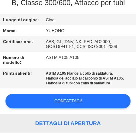
CONTROLLO
B, Classe 300/600, Attacco per tubi
DI
Luogo di origine:
Cina
QUALITÀ
Marca:
YUHONG
CONTATTICI
Certificazione:
ABS, GL, DNV, NK, PED, AD2000,
GOST9941-81, CCS, ISO 9001-2008
Numero di
ASTM A105 A105
RICHIEDA
modello:
UNA
Punti salienti:
,
ASTM A105 Flange a collo di saldatura
,
CITAZIONE
Flangia del acciaio al carbonio di ASTM A105
Flancella di tubi con collo di saldatura
COMPANY
CONTATTACI!
NEWS
DETTAGLI DI APERTURA
MAPPA