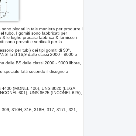
he sono piegati in tale maniera per produrre i
el tubo. I gomiti sono fabbricati per
o & le leghe prosaici fabbrica & fornisce i
ti sono provati e verificati per la
ssorio per tubi) dei tipi gomiti di 90°,
l'ANSI la B 16,9 dalle classi 2000 - 9000 e
rma delle BS dalle classi 2000 - 9000 libbre,
po speciale fatti secondo il disegno a
S 4400 (MONEL 400), UNS 8020 (LEGA
(INCONEL 601), UNS 6625 (INCONEL 625),
309, 310H, 316, 316H, 317, 317L, 321,