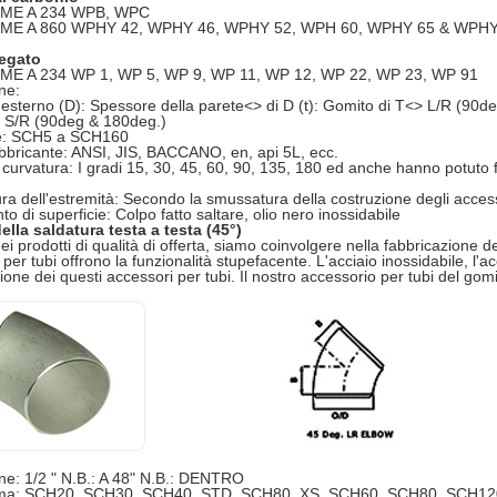
ME A 234 WPB, WPC
ME A 860 WPHY 42, WPHY 46, WPHY 52, WPH 60, WPHY 65 & WPHY
legato
E A 234 WP 1, WP 5, WP 9, WP 11, WP 12, WP 22, WP 23, WP 91
ne:
esterno (D): Spessore della parete<> di D (t): Gomito di T<> L/R (90d
i S/R (90deg & 180deg.)
e: SCH5 a SCH160
bricante: ANSI, JIS, BACCANO, en, api 5L, ecc.
 curvatura: I gradi 15, 30, 45, 60, 90, 135, 180 ed anche hanno potuto fa
a dell'estremità: Secondo la smussatura della costruzione degli accesso
o di superficie: Colpo fatto saltare, olio nero inossidabile
lla saldatura testa a testa (45°)
i prodotti di qualità di offerta, siamo coinvolgere nella fabbricazione del
per tubi offrono la funzionalità stupefacente. L'acciaio inossidabile, l'a
ione dei questi accessori per tubi. Il nostro accessorio per tubi del gomit
e: 1/2 " N.B.: A 48" N.B.: DENTRO
a: SCH20, SCH30, SCH40, STD, SCH80, XS, SCH60, SCH80, SCH12