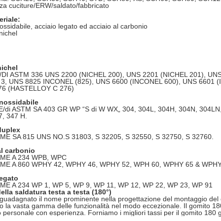
za cuciture/ERW/saldato/fabbricato
eriale:
nossidabile, acciaio legato ed acciaio al carbonio
nichel
nichel
DI ASTM 336 UNS 2200 (NICHEL 200), UNS 2201 (NICHEL 201), UN
 3, UNS 8825 INCONEL (825), UNS 6600 (INCONEL 600), UNS 6601 
76 (HASTELLOY C 276)
inossidabile
ME/di ASTM SA 403 GR WP “S di W WX„ 304, 304L, 304H, 304N, 304LN, 
7, 347 H.
duplex
E SA 815 UNS NO.S 31803, S 32205, S 32550, S 32750, S 32760.
al carbonio
ME A 234 WPB, WPC
ME A 860 WPHY 42, WPHY 46, WPHY 52, WPH 60, WPHY 65 & WPHY
legato
E A 234 WP 1, WP 5, WP 9, WP 11, WP 12, WP 22, WP 23, WP 91
lla saldatura testa a testa (180°)
uadagnato il nome prominente nella progettazione del montaggio del g
o la vasta gamma delle funzionalità nel modo eccezionale. Il gomito 18
o personale con esperienza. Forniamo i migliori tassi per il gomito 180 g