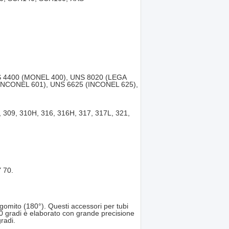
S 4400 (MONEL 400), UNS 8020 (LEGA
(INCONEL 601), UNS 6625 (INCONEL 625),
309, 310H, 316, 316H, 317, 317L, 321,
 70.
omito (180°). Questi accessori per tubi
0 gradi è elaborato con grande precisione
radi.