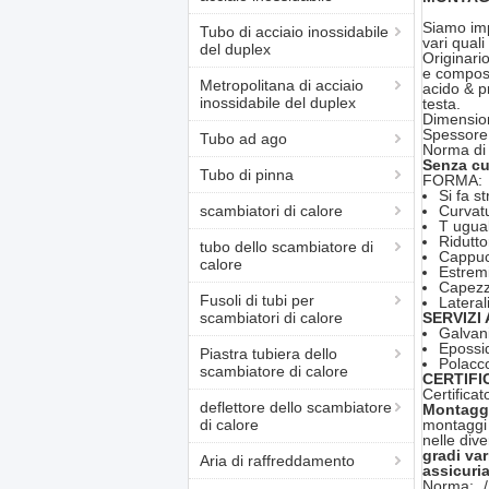
Siamo imp
Tubo di acciaio inossidabile
vari quali
del duplex
Originari
e composi
Metropolitana di acciaio
acido & p
inossidabile del duplex
testa.
Dimensioni
Spessore
Tubo ad ago
Norma di
Senza cu
Tubo di pinna
FORMA:
Si fa s
scambiatori di calore
Curvatu
T ugual
Ridutto
tubo dello scambiatore di
Cappucc
calore
Estremi
Capezz
Fusoli di tubi per
Lateral
scambiatori di calore
SERVIZI
Galvan
Epossid
Piastra tubiera dello
Polacco
scambiatore di calore
CERTIFI
Certifica
deflettore dello scambiatore
Montagg
di calore
montaggi 
nelle dive
gradi var
Aria di raffreddamento
assicuri
Norma: „