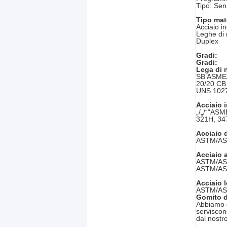
Tipo: Sen
Tipo mat
Acciaio i
Leghe di 
Duplex
Gradi:
Gradi:
Lega di 
SB ASME/
20/20 CB
UNS 102
Acciaio 
„/„/““AS
321H, 34
Acciaio 
ASTM/ASM
Acciaio 
ASTM/AS
ASTM/AS
Acciaio 
ASTM/ASM
Gomito de
Abbiamo g
serviscon
dal nostr