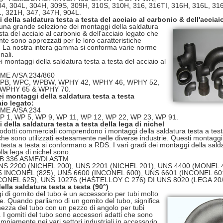
04, 304L, 304H, 309S, 309H, 310S, 310H, 316, 316TI, 316H, 316L, 31
1, 321H, 347, 347H, 904L.
della saldatura testa a testa del acciaio al carbonio & dell'acciai
una grande selezione dei montaggi della saldatura
sta del acciaio al carbonio & dell'acciaio legato che
e sono apprezzati per le loro caratteristiche
. La nostra intera gamma si conforma varie norme
nali.
 montaggi della saldatura testa a testa del acciaio al
ME A/SA 234/860
WPB, WPC, WPBW, WPHY 42, WPHY 46, WPHY 52,
 WPHY 65 & WPHY 70.
i montaggi della saldatura testa a testa
aio legato:
ME A/SA 234
P 1, WP 5, WP 9, WP 11, WP 12, WP 22, WP 23, WP 91.
della saldatura testa a testa della lega di nichel
prodotti commerciali comprendono i montaggi della saldatura testa a test
 che sono utilizzati estesamente nelle diverse industrie. Questi montaggi
 testa a testa si conformano a RDS. I vari gradi dei montaggi della sald
lla lega di nichel sono.
SB 336 ASME/DI ASTM
NS 2200 (NICHEL 200), UNS 2201 (NICHEL 201), UNS 4400 (MONEL 4
 INCONEL (825), UNS 6600 (INCONEL 600), UNS 6601 (INCONEL 60
CONEL 625), UNS 10276 (HASTELLOY C 276) DI UNS 8020 (LEGA 20/
lla saldatura testa a testa (90°)
i di gomito del tubo è un accessorio per tubi molto
e. Quando parliamo di un gomito del tubo, significa
ezza del tubo con un pezzo di angolo per tubi
n. I gomiti del tubo sono accessori adatti che sono
 ampiamente nei vari settori industriali in accessorio