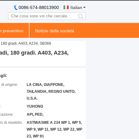
0086-574-88013900
Italian
search
n preventivo
Notizie della società
i, 180 gradi. A403, A234, SB366
adi, 180 gradi. A403, A234,
gli:
di origine:
LA CINA, GIAPPONE,
TAILANDIA, REGNO UNITO,
U.S.A.
:
YUHONG
icazione:
API, PED,
o di modello:
ASTM/ASME A 234 WP 1, WP 5,
WP 9, WP 11, WP 12, WP 22, WP
23, WP 91