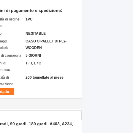
ini di pagamento e spedizione:
tà di ordine
1PC
o:
o:
NEGITABLE
laggi
CASO O PALLET DI PLY-
olari:
WOODEN
 di consegna:
5 GIORNI
i di
T / T, L / C
ento:
ità di
200 tonnellate al mese
ntazione:
tatto
radi, 90 gradi, 180 gradi. A403, A234,