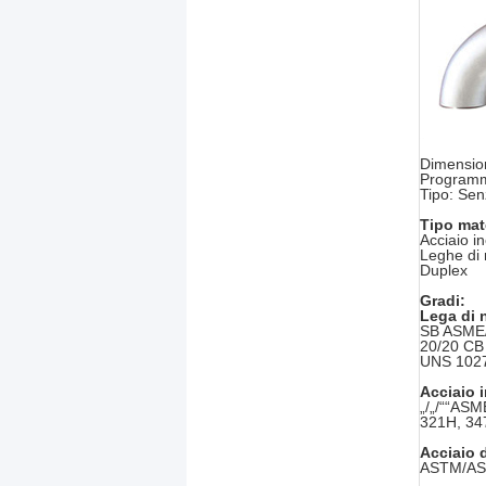
Dimension
Programm
Tipo: Sen
Tipo mat
Acciaio i
Leghe di 
Duplex
Gradi:
Lega di 
SB ASME/
20/20 CB
UNS 102
Acciaio 
„/„/““AS
321H, 34
Acciaio 
ASTM/ASM