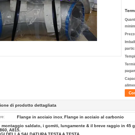
Term
Quanti
minim
Prezz
Imbal
partic
Tempi
Termin
pagam
Capac
alime
Con
ione di prodotto dettagliata
Flange in acciaio inox
Flange in acciaio al carbonio
re:
,
l montaggio saldato, i gomiti, lungamente & il breve raggio in 45 g
860, A815.
I DELLA SALDATURA TESTA A TESTA.