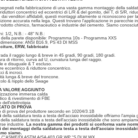
egnati nella fabbricazione di una vasta gamma montaggio della saldatura
 riduttori concentrici ed eccentrici di L/R & del gomito, del T, di S/R, ri
o dai venditori affidabili, questi montaggi altamente si riconoscono per l
zione accurata nella lega. Questi trovano l'applicazione in parecchie in
rodotto chimico, farmaceutico e industrie del cemento. Siamo conosciuti p
: 1/2„ N.B.: - 48" N.B.:
 della parete disponibile: Programma 10s - Programma XXS
 dimensione: ANSI B16.9, PS 43 DI MSS
citure, ERW, fabbricato
trada il raggio lungo & breve in 45 gradi, 90 gradi, 180 gradi.
ra di ritorno, curva ad U, curvatura lunga del raggio.
e e disuguale & T escluso.
re eccentrico & riduttore concentrico.
i & incroci.
tà lunga & breve del troncone.
olo & nipplo dello Swage
i
 A VALORE AGGIUNTO
izzazione immersa calda
ico & rivestimento di FBE
 dell'elettrotipia
CATO DI PROVA
to di prova del produttore secondo en 10204/3.1B
i
della saldatura testa a testa dell'acciaio inossidabile offriamo l'ampi
della saldatura testa a testa dell'acciaio inossidabile che sono ampiam
rse industrie.
La nostra gamma dei prodotti si conforma varie norme
i dei montaggi della saldatura testa a testa dell'acciaio inossidab
amo siamo.
/„/““ASME/DI ASTM A/SA 403 GR WP “S DI W WX„