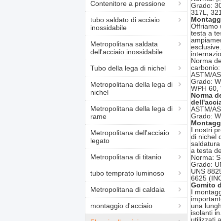
Contenitore a pressione
Grado: 3
317L, 32
Montaggi 
tubo saldato di acciaio
Offriamo 
inossidabile
testa a te
ampiament
Metropolitana saldata
esclusive
dell'acciaio inossidabile
internazio
Norma dei
carbonio:
Tubo della lega di nichel
ASTM/AS
Grado: 
Metropolitana della lega di
WPH 60,
nichel
Norma de
dell'acci
Metropolitana della lega di
ASTM/AS
Grado: W
rame
Montaggi 
I nostri 
Metropolitana dell'acciaio
di nichel
legato
saldatura
a testa de
Metropolitana di titanio
Norma: 
Grado: U
UNS 8825
tubo temprato luminoso
6625 (IN
Gomito de
Metropolitana di caldaia
I montagg
important
montaggio d'acciaio
una lungh
isolanti i
utilizzati