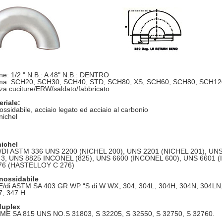
e: 1/2 " N.B.: A 48" N.B.: DENTRO
a: SCH20, SCH30, SCH40, STD, SCH80, XS, SCH60, SCH80, SCH12
za cuciture/ERW/saldato/fabbricato
eriale:
nossidabile, acciaio legato ed acciaio al carbonio
nichel
nichel
DI ASTM 336 UNS 2200 (NICHEL 200), UNS 2201 (NICHEL 201), UN
 3, UNS 8825 INCONEL (825), UNS 6600 (INCONEL 600), UNS 6601 
76 (HASTELLOY C 276)
inossidabile
ME/di ASTM SA 403 GR WP “S di W WX„ 304, 304L, 304H, 304N, 304LN, 
7, 347 H.
duplex
E SA 815 UNS NO.S 31803, S 32205, S 32550, S 32750, S 32760.