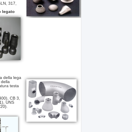
6LN, 317,
o legato
a della lega
 della
atura testa
00), CB 3,
1), UNS
20).