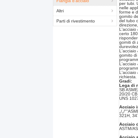
Flangia d'acciaio
per tubi.
nelle appl
Altri
forme e d
gomito de
del tubo 
Parti di rivestimento
direzione
L'acciaio 
certo 180
rispondere
gomiti di 
durevolez
L'acciaio 
gomito di 
programm
L'acciaio 
programm
L'acciaio 
richiesta.
Gradi:
Lega di 
SB ASME/
20/20 CB
UNS 102
Acciaio 
„/„/““AS
321H, 34
Acciaio 
ASTM/ASM
Acciaio 