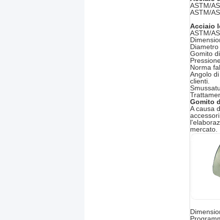
ASTM/AS
ASTM/AS
Acciaio 
ASTM/ASM
Dimensio
Diametro 
Gomito d
Pression
Norma fab
Angolo di
clienti.
Smussatur
Trattament
Gomito de
A causa de
accessori 
l'elaboraz
mercato.
Dimension
Programm