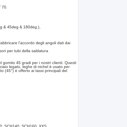
 70.
eg & 45deg & 180deg.),
bbricare l'accordo degli angoli dati dai
ri per tubi della saldatura
 gomito 45 gradi per i nostri clienti. Questi
cciaio legato, leghe di nichel è usato per
o (45°) è offerto ai tassi principali del
0, SCH140, SCH160, XXS