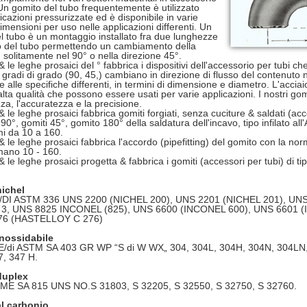
 Un gomito del tubo frequentemente è utilizzato
icazioni pressurizzate ed è disponibile in varie
imensioni per uso nelle applicazioni differenti. Un
l tubo è un montaggio installato fra due lunghezze
o del tubo permettendo un cambiamento della
, solitamente nel 90° o nella direzione 45°.
& le leghe prosaici del ° fabbrica i dispositivi dell'accessorio per tubi c
 gradi di grado (90, 45,) cambiano in direzione di flusso del contenuto n
 alle specifiche differenti, in termini di dimensione e diametro. L'acciai
alta qualità che possono essere usati per varie applicazioni. I nostri gomi
za, l'accuratezza e la precisione.
& le leghe prosaici fabbrica gomiti forgiati, senza cuciture & saldati (acce
90°, gomiti 45°, gomito 180° della saldatura dell'incavo, tipo infilato al
i da 10 a 160.
& le leghe prosaici fabbrica l'accordo (pipefitting) del gomito con la no
ano 10 - 160.
& le leghe prosaici progetta & fabbrica i gomiti (accessori per tubi) di ti
nichel
DI ASTM 336 UNS 2200 (NICHEL 200), UNS 2201 (NICHEL 201), UN
 3, UNS 8825 INCONEL (825), UNS 6600 (INCONEL 600), UNS 6601 
76 (HASTELLOY C 276)
inossidabile
ME/di ASTM SA 403 GR WP “S di W WX„ 304, 304L, 304H, 304N, 304LN, 
7, 347 H.
duplex
E SA 815 UNS NO.S 31803, S 32205, S 32550, S 32750, S 32760.
al carbonio