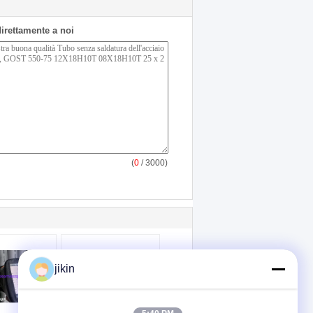
 direttamente a noi
(
0
/ 3000)
jikin