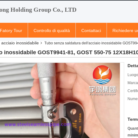
ong Holding Group Co., LTD
Fatory Tour
Controllo di qualità
Contattaci
Richiedere u
acciaio inossidabile
Tubo senza saldatura dell'acciaio inossidabile GOS
aio inossidabile GOST9941-81, GOST 550-75 12X18H
Detta
Luogo 
Marca
Certif
Numer
Term
Quanti
minim