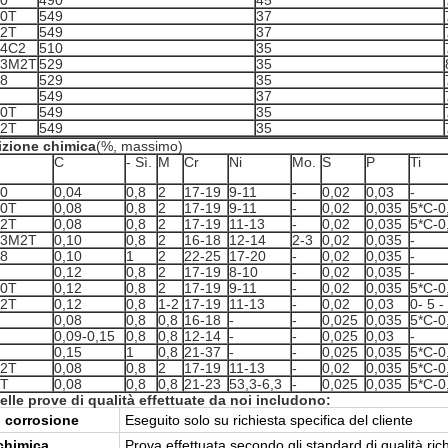
0
490
45
10Т
549
37
12Т
549
37
14С2
510
35
13М2Т
529
35
8
529
35
549
37
10Т
549
35
12Т
549
35
zione chimica
(%, massimo)
C
- Sì.
M
Cr
Ni
Mo.
S
P
Ti
0
0,04
0,8
2
17-19
9-11
-
0,02
0,03
-
10Т
0,08
0,8
2
17-19
9-11
-
0,02
0,035
5*C-0
12Т
0,08
0,8
2
17-19
11-13
-
0,02
0,035
5*C-0
13М2Т
0,10
0,8
2
16-18
12-14
2-3
0,02
0,035
-
8
0,10
1
2
22-25
17-20
-
0,02
0,035
-
0,12
0,8
2
17-19
8-10
-
0,02
0,035
-
10Т
0,12
0,8
2
17-19
9-11
-
0,02
0,035
5*C-0
12Т
0,12
0,8
1-2
17-19
11-13
-
0,02
0,03
0- 5 -
0,08
0,8
0,8
16-18
-
-
0,025
0,035
5*C-0
0,09-0,15
0,8
0,8
12-14
-
-
0,025
0,03
-
0,15
1
0,8
21-37
-
-
0,025
0,035
5*C-0
12T
0,08
0,8
2
17-19
11-13
-
0,02
0,035
5*C-0
6Т
0,08
0,8
0,8
21-23
53,3-6,3
-
0,025
0,035
5*C-0
lle prove di qualità effettuate da noi includono:
i corrosione
Eseguito solo su richiesta specifica del cliente
 chimica
Prova effettuata secondo gli standard di qualità rich