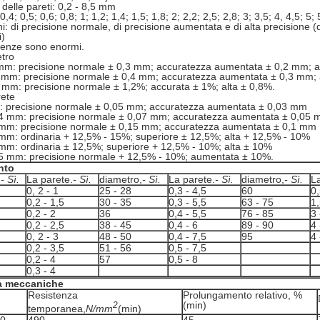
delle pareti: 0,2 - 8,5 mm
 0,4; 0,5; 0,6; 0,8; 1; 1,2; 1,4; 1,5; 1,8; 2; 2,2; 2,5; 2,8; 3; 3,5; 4, 4,5; 5; 
i: di precisione normale, di precisione aumentata e di alta precisione (d
i)
erenze sono enormi.
tro
 mm: precisione normale ± 0,3 mm; accuratezza aumentata ± 0,2 mm; 
0 mm: precisione normale ± 0,4 mm; accuratezza aumentata ± 0,3 mm; 
 mm: precisione normale ± 1,2%; accurata ± 1%; alta ± 0,8%.
rete
: precisione normale ± 0,05 mm; accuratezza aumentata ± 0,03 mm
0,4 mm: precisione normale ± 0,07 mm; accuratezza aumentata ± 0,05
1 mm: precisione normale ± 0,15 mm; accuratezza aumentata ± 0,1 mm
 mm: ordinaria + 12,5% - 15%; superiore ± 12,5%; alta + 12,5% - 10%
 mm: ordinaria ± 12,5%; superiore + 12,5% - 10%; alta ± 10%
,5 mm: precisione normale + 12,5% - 10%; aumentata ± 10%.
nto
,
- Sì.
La parete.
- Sì.
diametro,
- Sì.
La parete.
- Sì.
diametro,
- Sì.
La
0, 2 - 1
25 - 28
0,3 - 4,5
60
0,
0,2 - 1,5
30 - 35
0,3 - 5,5
63 - 75
1,
0,2 - 2
36
0,4 - 5,5
76 - 85
3 
0,2 - 2,5
38 - 45
0,4 - 6
89 - 90
4 
0, 2 - 3
48 - 50
0,4 - 7,5
95
4 
0,2 - 3,5
51 - 56
0,5 - 7,5
0,2 - 4
57
0,5 - 8
0,3 - 4
tà meccaniche
Resistenza
Prolungamento relativo, %
(min)
2
temporanea,
N/mm
(min)