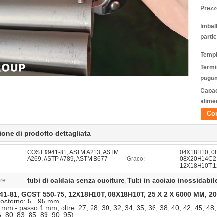
Prezz
Imbal
partic
Tempi
Termin
pagam
Capac
alime
Con
ione di prodotto dettagliata
GOST 9941-81, ASTM A213, ASTM
04Х18Н10, 0
A269, ASTP A789, ASTM B677
Grado:
08Х20Н14С2,
12Х18Н10Т,
tubi di caldaia senza cuciture
Tubi in acciaio inossidabil
re:
,
1-81, GOST 550-75, 12X18H10T, 08X18H10T, 25 X 2 X 6000 MM, 20
esterno: 5 - 95 mm
5 mm - passo 1 mm; oltre: 27; 28; 30; 32; 34; 35; 36; 38; 40; 42; 45; 48; 
; 80; 83; 85; 89; 90; 95)