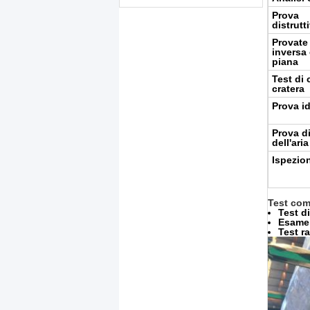
Prova
distrut
Provate
inversa 
piana
Test di 
cratera
Prova id
Prova d
dell'aria
Ispezion
Test com
Test di
Esame 
Test ra