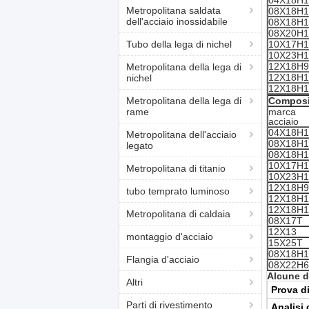
04Х18Н1
Metropolitana saldata
08Х18Н
dell'acciaio inossidabile
08Х18Н
08Х20Н
Tubo della lega di nichel
10Х17Н
10Х23Н1
12Х18Н9
Metropolitana della lega di
12Х18Н
nichel
12Х18Н
Metropolitana della lega di
Composi
rame
marca
acciaio
04Х18Н1
Metropolitana dell'acciaio
08Х18Н
legato
08Х18Н
10Х17Н
Metropolitana di titanio
10Х23Н1
12Х18Н9
tubo temprato luminoso
12Х18Н
12Х18Н
Metropolitana di caldaia
08Х17Т
12Х13
montaggio d'acciaio
15Х25Т
08Х18Н
Flangia d'acciaio
08Х22Н
Alcune de
Altri
Prova d
Parti di rivestimento
Analisi