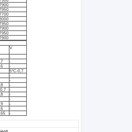
7900
7900
7950
7700
8000
7950
7900
7950
7900
V.
-
,7
-
,6
-
5*C-0,7
-
-
,8
-
 0,7
-
,8
-
-
,9
-
,6
-
,65
-
iesti