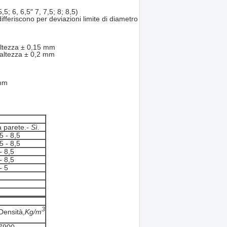
5,5; 6, 6,5" 7, 7,5; 8; 8,5)
ifferiscono per deviazioni limite di diametro
altezza ± 0,15 mm
altezza ± 0,2 mm
 mm
 parete.
- Sì.
5 - 8,5
5 - 8,5
- 8,5
- 8,5
- 5
3
Densità,
Kg/m