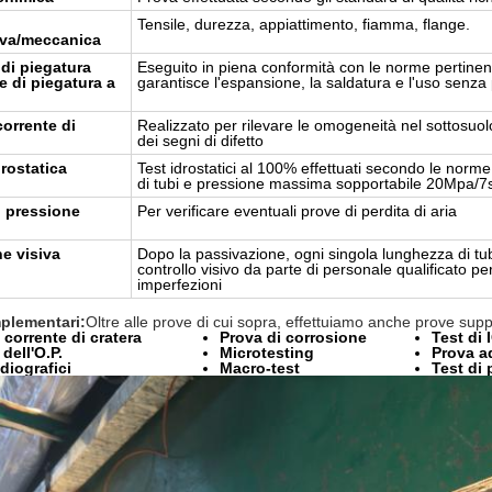
Tensile, durezza, appiattimento, fiamma, flange.
tiva/meccanica
 di piegatura
Eseguito in piena conformità con le norme pertine
e di piegatura a
garantisce l'espansione, la saldatura e l'uso senza p
corrente di
Realizzato per rilevare le omogeneità nel sottosuolo 
dei segni di difetto
rostatica
Test idrostatici al 100% effettuati secondo le norme
di tubi e pressione massima sopportabile 20Mpa/7
i pressione
Per verificare eventuali prove di perdita di aria
e visiva
Dopo la passivazione, ogni singola lunghezza di tub
controllo visivo da parte di personale qualificato per r
imperfezioni
plementari:
Oltre alle prove di cui sopra, effettuiamo anche prove suppl
 corrente di cratera
Prova di corrosione
Test di 
dell'O.P.
Microtesting
Prova a
diografici
Macro-test
Test di 