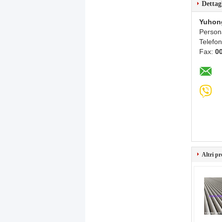
Dettag
Yuhon
Persona
Telefo
Fax:
0
Altri pr