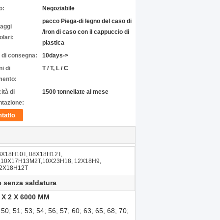
o:
Negoziabile
pacco Piega-di legno del caso di
laggi
/Iron di caso con il cappuccio di
olari:
plastica
 di consegna:
10days->
i di
T / T, L / C
ento:
ità di
1500 tonnellate al mese
ntazione:
tatto
8X18H10T, 08X18H12T,
10Х17Н13М2Т,10Х23Н18, 12Х18Н9,
12Х18Н12Т
e senza saldatura
 X 2 X 6000 MM
50; 51; 53; 54; 56; 57; 60; 63; 65; 68; 70;