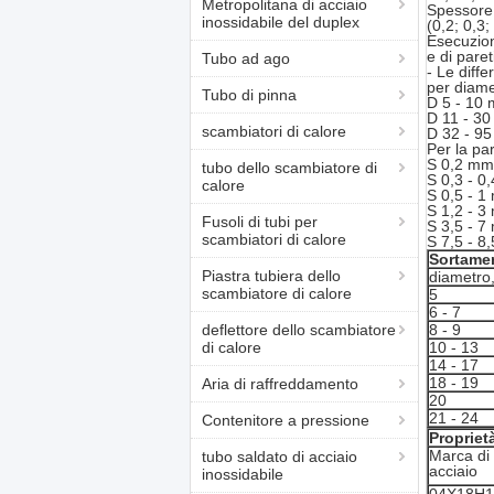
Metropolitana di acciaio
Spessore 
inossidabile del duplex
(0,2; 0,3;
Esecuzion
e di paret
Tubo ad ago
- Le diff
per diame
Tubo di pinna
D 5 - 10
D 11 - 3
scambiatori di calore
D 32 - 95
Per la pa
S 0,2 mm
tubo dello scambiatore di
S 0,3 - 
calore
S 0,5 - 
S 1,2 - 3
Fusoli di tubi per
S 3,5 - 7
scambiatori di calore
S 7,5 - 8
Sortame
Piastra tubiera dello
diametro
scambiatore di calore
5
6 - 7
deflettore dello scambiatore
8 - 9
di calore
10 - 13
14 - 17
18 - 19
Aria di raffreddamento
20
21 - 24
Contenitore a pressione
Proprie
Marca di
tubo saldato di acciaio
acciaio
inossidabile