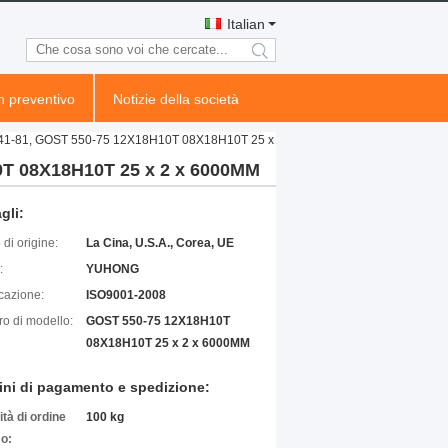
Italian
search
n preventivo
Notizie della società
T9941-81, GOST 550-75 12X18H10T 08X18H10T 25 x
10T 08X18H10T 25 x 2 x 6000MM
gli:
di origine:
La Cina, U.S.A., Corea, UE
:
YUHONG
icazione:
ISO9001-2008
o di modello:
GOST 550-75 12X18H10T
08X18H10T 25 x 2 x 6000MM
ini di pagamento e spedizione:
tà di ordine
100 kg
o: