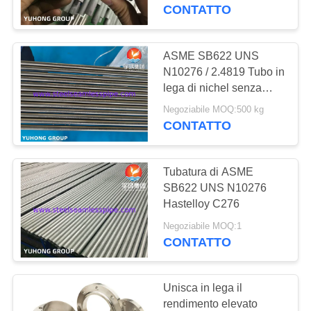
CONTROLLO
Hastelloy C 276
CONTATTO
DI
QUALITÀ
ASME SB622 UNS
N10276 / 2.4819 Tubo in
lega di nichel senza
CONTATTICI
cuciture Hastelloy C276
Negoziabile MOQ:500 kg
CONTATTO
RICHIEDA
UNA
Tubatura di ASME
CITAZIONE
SB622 UNS N10276
Hastelloy C276
COMPANY
Negoziabile MOQ:1
CONTATTO
NEWS
Unisca in lega il
MAPPA
rendimento elevato