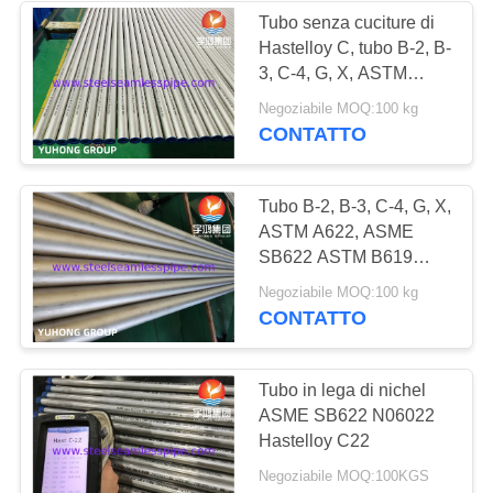
Tubo senza cuciture di
Hastelloy C, tubo B-2, B-
3, C-4, G, X, ASTM
A622, ASME SB622
Negoziabile MOQ:100 kg
ASTM B619, ASTM
CONTATTO
B626 della lega C22 di
Hastelloy,
Tubo B-2, B-3, C-4, G, X,
ASTM A622, ASME
SB622 ASTM B619
ASTM B626 della lega
Negoziabile MOQ:100 kg
C22 di Tubos de
CONTATTO
Aleación Sin Costura
Hastelloy
Tubo in lega di nichel
ASME SB622 N06022
Hastelloy C22
Negoziabile MOQ:100KGS