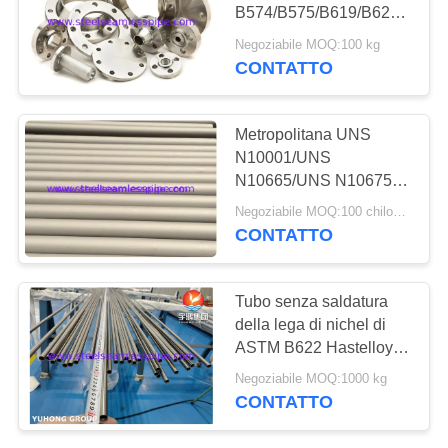
DEL
B574/B575/B619/B622
SITO
della tubatura di C276
Negoziabile MOQ:100 kg
Hastelloy C
CONTATTO
PRIVACY
POLICY
Metropolitana UNS
N10001/UNS
N10665/UNS N10675 di
Hastelloy C della lega di
Negoziabile MOQ:100 chilogrammi
Nikcel per industria
CONTATTO
chimica
Tubo senza saldatura
della lega di nichel di
ASTM B622 Hastelloy
C276 N10276 2,4819
Negoziabile MOQ:1000 kg
CONTATTO