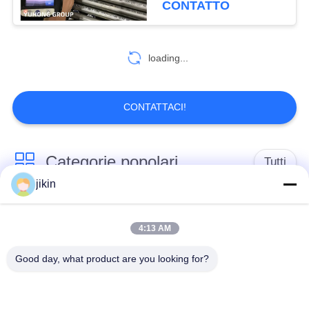
CONTATTO
loading...
CONTATTACI!
Categorie popolari
Tutti
jikin
Tubo senza cuciture
Tubo senza saldatura
in acciaio
4:13 AM
di acciaio inossidabile
inossidabile
Good day, what product are you looking for?
Tubo di acciaio
Metropolitana di
inossidabile del
acciaio inossidabile