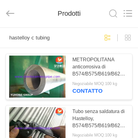
2013
-
2026
Yuhong
Prodotti
Group
Co.,Ltd.
All
Rights
CASA
Reserved.
hastelloy c tubing
PRODOTTI
METROPOLITANA
anticorrosiva di
CIRCA
B574/B575/B619/B622
NOI
Hastelloy C22,
Negoziabile MOQ:100 kg
METROPOLITANA di
CONTATTO
Hastelloy C276
GIRO
DELLA
Tubo senza saldatura di
Hastelloy,
FABBRICA
B574/B575/B619/B622,
metropolitana di
Negoziabile MOQ:100 kg